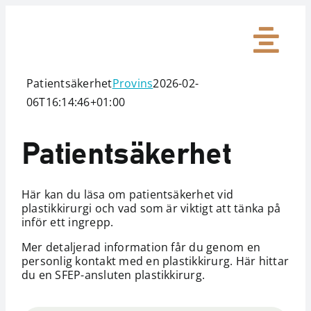
Skip
to
Togg
content
Patientsäkerhet
Provins
2026-02-
Introduktion
Navi
06T16:14:46+01:00
Ingrepp
Patientsäkerhet
Patientsäkerhe
Här kan du läsa om patientsäkerhet vid
plastikkirurgi och vad som är viktigt att tänka på
inför ett ingrepp.
Mer detaljerad information får du genom en
personlig kontakt med en plastikkirurg. Här hittar
du en SFEP-ansluten plastikkirurg.