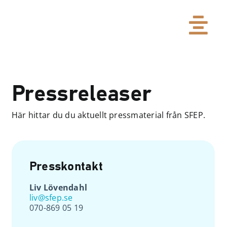
Skip
to
Tog
content
Pressreleaser
Nav
Pressreleaser
Bildbank
Här hittar du du aktuellt pressmaterial från SFEP.
SFEP har ordet
Om SFEP
Presskontakt
Liv Lövendahl
Kontakt
liv@sfep.se
070-869 05 19