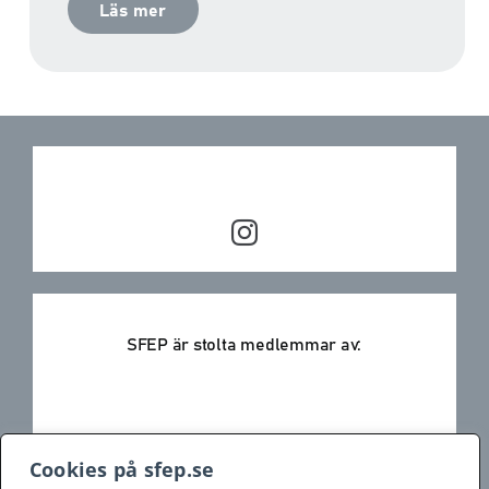
Läs mer
SFEP är stolta medlemmar av:
Världens största organisation för certifierade
Cookies på sfep.se
estetiska plastikkirurger. Medlemmarna följer globala