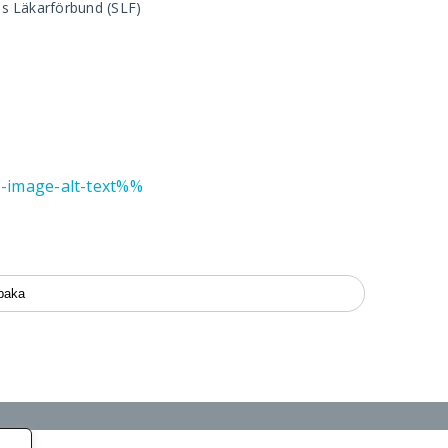
es Läkarförbund (SLF)
lbaka