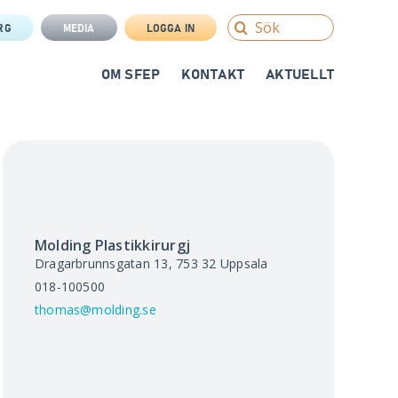
Search
RG
MEDIA
LOGGA IN
for:
OM SFEP
KONTAKT
AKTUELLT
Molding Plastikkirurgj
Dragarbrunnsgatan 13, 753 32
Uppsala
018-100500
thomas@molding.se