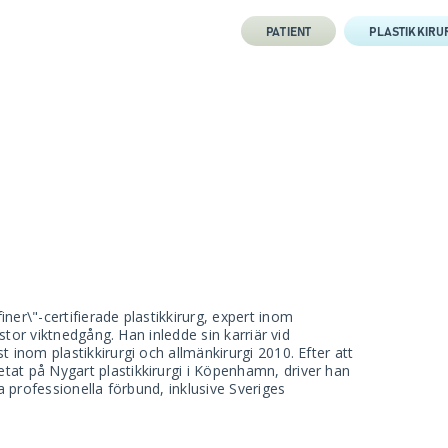
PATIENT
PLASTIKKIRU
er\"-certifierade plastikkirurg, expert inom
 stor viktnedgång. Han inledde sin karriär vid
 inom plastikkirurgi och allmänkirurgi 2010. Efter att
at på Nygart plastikkirurgi i Köpenhamn, driver han
a professionella förbund, inklusive Sveriges