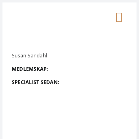
Skip
to
Togg
content
Patient
Navi
Susan Sandahl
Plastikkirurg
MEDLEMSKAP:
Media
SPECIALIST SEDAN:
Medlemsinlogg
Om SFEP