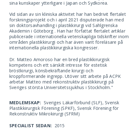
Kontakt
sina kunskaper ytterligare i Japan och Sydkorea.
Vid sidan av sin kliniska aktivitet har han bedrivit flertalet
forskningsprojekt och i april 2021 disputerade han med
Aktuellt
sin doktorsavhandling i plastikkirurgi vid Sahlgrenska
Akademin i Göteborg . Han har författat flertalet artiklar
publicerade i internationella vetenskapliga tidskrifter inom
Search
områden plastikkirurgi och har även varit föreläsare på
for:
internationella plastikkirurgiska kongresser.
Dr. Matteo Amoroso har en bred plastikkirurgisk
kompetens och ett särskilt intresse för estetisk
bröstkirurgi, könsbekräftande kirurgi och
kroppformerande ingrepp. Utöver sitt arbete på ACPK
arbetar Matteo med rekonstruktiv plastikkirurgi på
Sveriges största Universitetssjukhus i Stockholm."
MEDLEMSKAP:
Sveriges Läkarförbund (SLF), Svensk
Plastikkirurgisk Förening (SPKF), Svensk Förening för
Rekonstruktiv Mikrokirurgi (SFRM)
SPECIALIST SEDAN:
2015