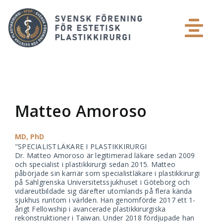
Skip
to
content
Tog
Patient
Nav
Plastikkirurg
Matteo Amoroso
Media
MD, PhD
"SPECIALISTLÄKARE I PLASTIKKIRURGI
Dr. Matteo Amoroso är legitimerad läkare sedan 2009
Medlemsinlogg
och specialist i plastikkirurgi sedan 2015. Matteo
påbörjade sin karriär som specialistläkare i plastikkirurgi
på Sahlgrenska Universitetssjukhuset i Göteborg och
Om SFEP
vidareutbildade sig därefter utomlands på flera kända
sjukhus runtom i världen. Han genomförde 2017 ett 1-
årigt Fellowship i avancerade plastikkirurgiska
rekonstruktioner i Taiwan. Under 2018 fördjupade han