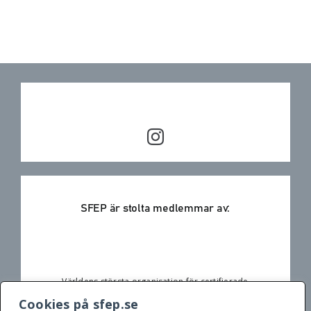
SFEP är stolta medlemmar av:
Världens största organisation för certifierade
estetiska plastikkirurger. Medlemmarna följer globala
säkerhetsstandarder, vidareutbildas kontinuerligt
Cookies på sfep.se
och arbetar enligt internationella etiska riktlinjer.