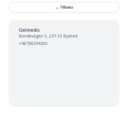
Kontakt
← Tillbaka
Aktuellt
Gelmedic
Search
Bondevägen 5, 237 32
Bjärred
+46706294260
for: