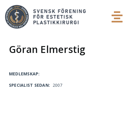
Skip
to
content
Tog
Patient
Nav
Göran Elmerstig
Plastikkirurg
MEDLEMSKAP:
Media
SPECIALIST SEDAN:
2007
Medlemsinlogg
Om SFEP