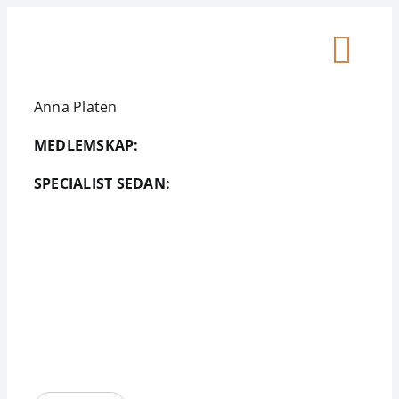
Skip
to
Togg
content
Anna Platen
Patient
Navi
MEDLEMSKAP:
Plastikkirurg
SPECIALIST SEDAN:
Media
Medlemsinlogg
Om SFEP