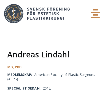
Skip
to
content
Tog
Patient
Nav
Plastikkirurg
Andreas Lindahl
Media
MD, PhD
MEDLEMSKAP:
American Society of Plastic Surgeons
Medlemsinlogg
(ASPS)
SPECIALIST SEDAN:
2012
Om SFEP