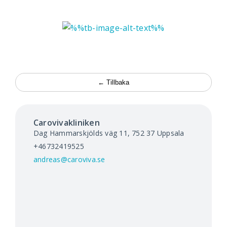
Kontakt
Aktuellt
Search
for:
← Tillbaka
Carovivakliniken
Dag Hammarskjölds väg 11, 752 37
Uppsala
+46732419525
andreas@caroviva.se