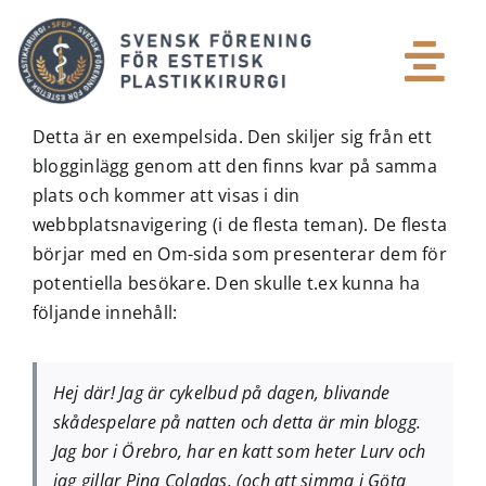
Skip
to
content
Tog
Patient
Nav
Detta är en exempelsida. Den skiljer sig från ett
blogginlägg genom att den finns kvar på samma
plats och kommer att visas i din
Plastikkirurg
webbplatsnavigering (i de flesta teman). De flesta
börjar med en Om-sida som presenterar dem för
Media
potentiella besökare. Den skulle t.ex kunna ha
följande innehåll:
Medlemsinloggning
Hej där! Jag är cykelbud på dagen, blivande
Om SFEP
skådespelare på natten och detta är min blogg.
Jag bor i Örebro, har en katt som heter Lurv och
jag gillar Pina Coladas. (och att simma i Göta