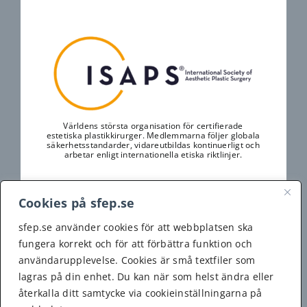
Världens största organisation för certifierade
estetiska plastikkirurger. Medlemmarna följer globala
säkerhetsstandarder, vidareutbildas kontinuerligt och
arbetar enligt internationella etiska riktlinjer.
Cookies på sfep.se
sfep.se använder cookies för att webbplatsen ska
fungera korrekt och för att förbättra funktion och
användarupplevelse. Cookies är små textfiler som
lagras på din enhet. Du kan när som helst ändra eller
En europeisk databas över plastikkirurger med
specialistutbildning. Tjänsten drivs av easaps och
återkalla ditt samtycke via cookieinställningarna på
listar endast validerade kirurger i Europa. Den är
gratis att använda och tillgänglig för alla.